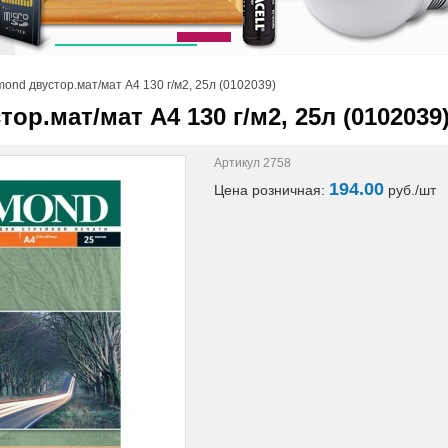
ond двустор.мат/мат A4 130 г/м2, 25л (0102039)
ор.мат/мат A4 130 г/м2, 25л (0102039
Артикул 2758
194.00
Цена розничная:
pуб./шт