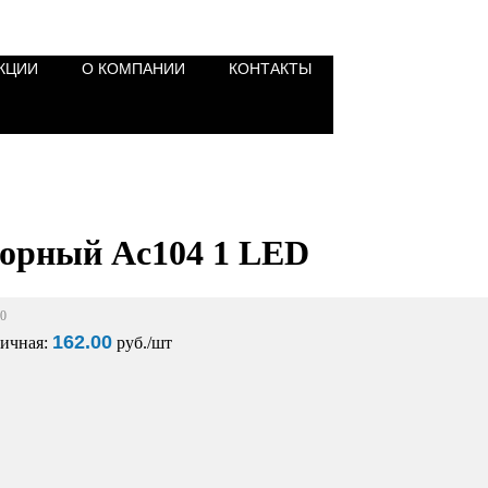
КЦИИ
О КОМПАНИИ
КОНТАКТЫ
рный Ac104 1 LED
70
162.00
ничная:
pуб./шт