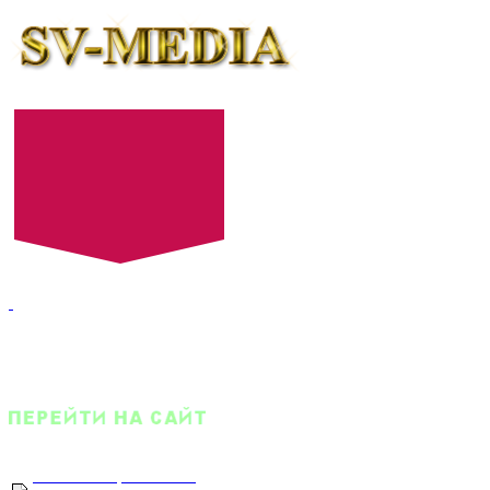
+7 (8452) 52-24-27
+7 (8452) 52-24-28
E-mail:
522427@mail.ru
Оптовый прайс-лист