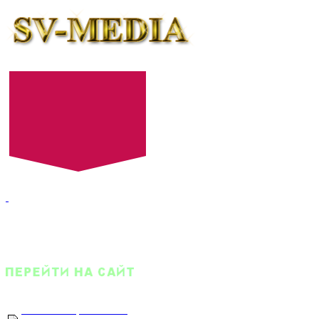
+7 (8452) 52-24-27
+7 (8452) 52-24-28
E-mail:
522427@mail.ru
Оптовый прайс-лист