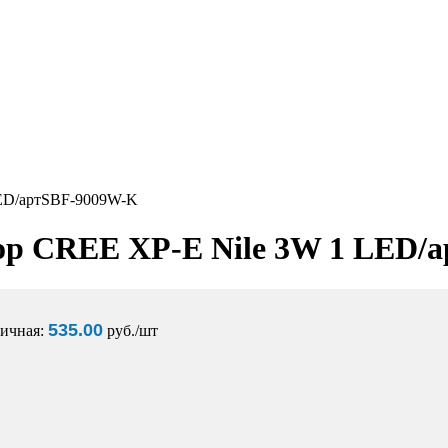
ED/артSBF-9009W-K
 CREE XP-E Nile 3W 1 LED/
535.00
ничная:
pуб./шт