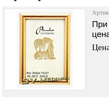
Артик
При 
цен
Цена