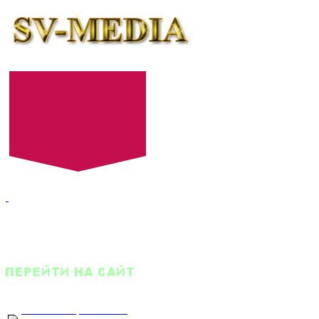
+7 (8452) 52-24-27
+7 (8452) 52-24-28
E-mail:
522427@mail.ru
Оптовый прайс-лист