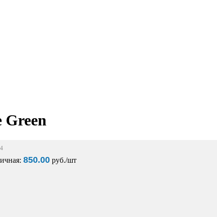
 Green
44
850.00
ничная:
pуб./шт