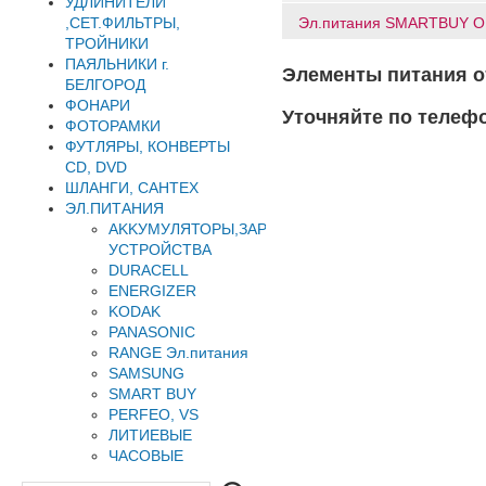
УДЛИНИТЕЛИ
Эл.питания SMARTBUY ON
,СЕТ.ФИЛЬТРЫ,
ТРОЙНИКИ
ПАЯЛЬНИКИ г.
Элементы питания от
БЕЛГОРОД
ФОНАРИ
Уточняйте по телеф
ФОТОРАМКИ
ФУТЛЯРЫ, КОНВЕРТЫ
CD, DVD
ШЛАНГИ, САНТЕХ
ЭЛ.ПИТАНИЯ
AKKУМУЛЯТОРЫ,ЗАРЯДНЫЕ
УСТРОЙСТВА
DURACELL
ENERGIZER
KODAK
PANASONIC
RANGE Эл.питания
SAMSUNG
SMART BUY
PERFEO, VS
ЛИТИЕВЫЕ
ЧАСОВЫЕ