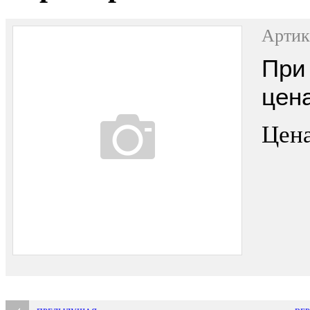
Артик
При 
цен
Цена