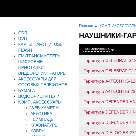
Главная
КОМП. АКСЕССУАР
CDR
НАУШНИКИ-ГА
DVD
КАРТЫ ПАМЯТИ, USB
Наименование
FLASH
FM-ТРАНСМИТТЕРЫ,
Гарнитура CELEBRAT G12
ЦИФРОВЫЕ
ПРИСТАВКИ,
Гарнитура CELEBRAT G12
ВИДЕОРЕГИСТРАТОРЫ
АКСЕССУАРЫ ДЛЯ
Гарнитура A4TECH HS-12-
СОТОВЫХ ТЕЛЕФОНОВ
БУМАГА
Гарнитура A4TECH HS-23,
ВОДООЧИСТИТЕЛИ
Гарнитура DEFENDER HN-0
КОМП. АКСЕССУАРЫ
WEB-КАМЕРЫ
Гарнитура DEFENDER HN-
АКУСТИКА
ГЕЙМПАДЫ
Гарнитура DEFENDER HN-
КЛАВИАТУРЫ
КОВРЫ
Гарнитура DIALOG ES-270