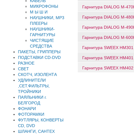
КАБЕЛЬ
МИКРОФОНЫ
Гарнитура DIALOG M-470H
М Ы Ш И
Гарнитура DIALOG M-480H
НАУШНИКИ, MP3
ПЛЕЕРЫ
Гарнитура DIALOG M-490H
НАУШНИКИ-
ГАРНИТУРЫ
Гарнитура DIALOG M-600H
ЧИСТЯЩИЕ
СРЕДСТВА
Гарнитура SWEEX HM301 S
ПАКЕТЫ, ГРИППЕРЫ
ПОДСТАВКИ CD-DVD
Гарнитура SWEEX HM401 So
РАЗНОЕ
Гарнитура SWEEX HM402 So
СВЕТ
СКОТЧ, ИЗОЛЕНТА
УДЛИНИТЕЛИ
,СЕТ.ФИЛЬТРЫ,
ТРОЙНИКИ
ПАЯЛЬНИКИ г.
БЕЛГОРОД
ФОНАРИ
ФОТОРАМКИ
ФУТЛЯРЫ, КОНВЕРТЫ
CD, DVD
ШЛАНГИ, САНТЕХ