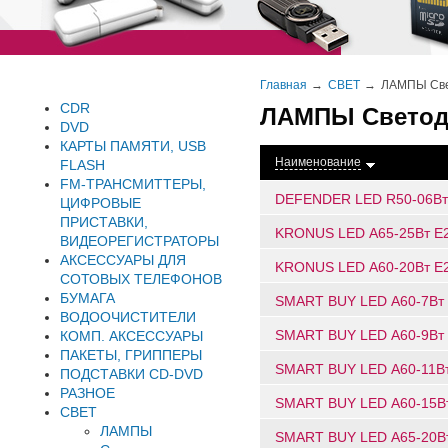
Главная
СВЕТ
ЛАМПЫ Све
CDR
ЛАМПЫ Светод
DVD
КАРТЫ ПАМЯТИ, USB
Наименование
FLASH
FM-ТРАНСМИТТЕРЫ,
DEFENDER LED R50-06Вт 
ЦИФРОВЫЕ
ПРИСТАВКИ,
KRONUS LED А65-25Вт Е2
ВИДЕОРЕГИСТРАТОРЫ
АКСЕССУАРЫ ДЛЯ
KRONUS LED А60-20Вт Е2
СОТОВЫХ ТЕЛЕФОНОВ
БУМАГА
SMART BUY LED А60-7Вт 
ВОДООЧИСТИТЕЛИ
SMART BUY LED А60-9Вт 
КОМП. АКСЕССУАРЫ
ПАКЕТЫ, ГРИППЕРЫ
SMART BUY LED А60-11Вт
ПОДСТАВКИ CD-DVD
РАЗНОЕ
SMART BUY LED А60-15Вт
СВЕТ
ЛАМПЫ
SMART BUY LED А65-20Вт